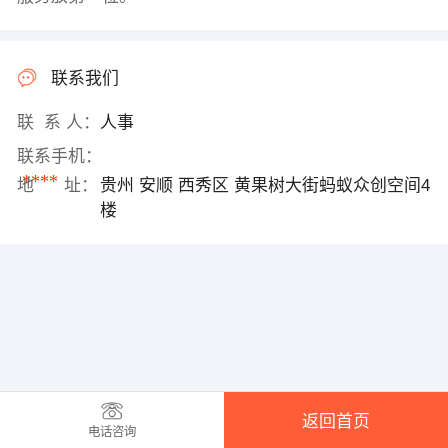
联系我们
联 系 人：
人事
联系手机：
****
地 址：
贵州 安顺 西秀区 黄果树大街蚂蚁众创空间4
楼
返回首页
电话咨询