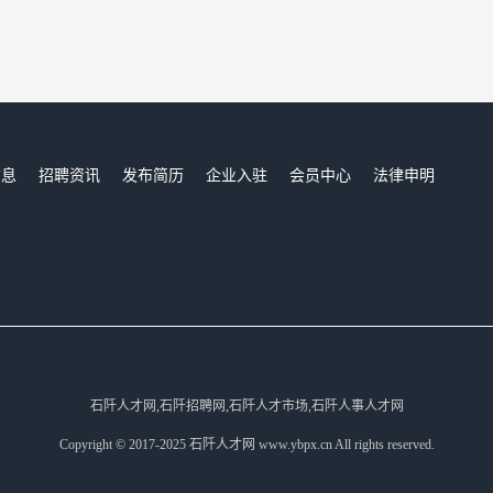
信息
招聘资讯
发布简历
企业入驻
会员中心
法律申明
们
石阡人才网,石阡招聘网,石阡人才市场,石阡人事人才网
Copyright © 2017-2025 石阡人才网 www.ybpx.cn All rights reserved.