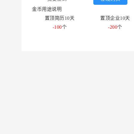
金币用途说明
置顶简历10天
置顶企业10天
-100
个
-200
个