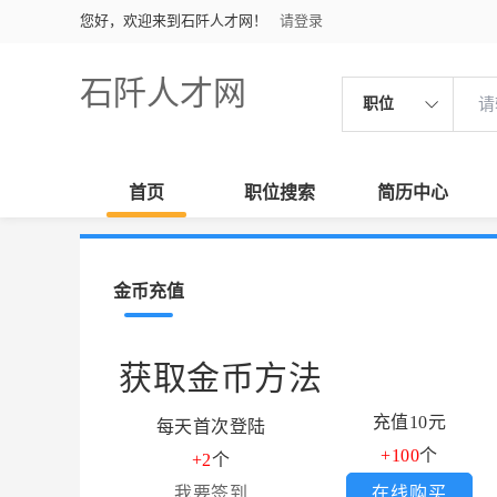
您好，欢迎来到石阡人才网！
请登录
石阡人才网
职位
首页
职位搜索
简历中心
金币充值
获取金币方法
充值10元
每天首次登陆
+100
个
+2
个
我要签到
在线购买