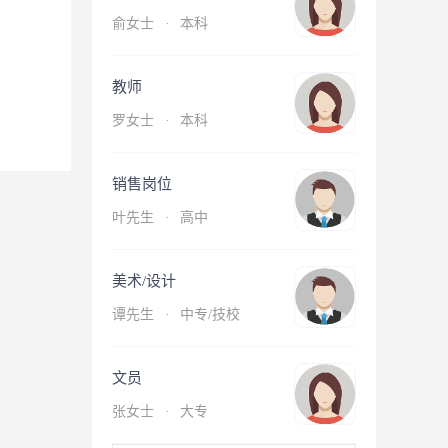
俞女士
·
本科
教师
罗女士
·
本科
销售岗位
叶先生
·
高中
美术/设计
谭先生
·
中专/技校
文员
张女士
·
大专