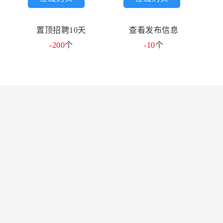
置顶招聘10天
查看发布信息
-200
个
-10
个