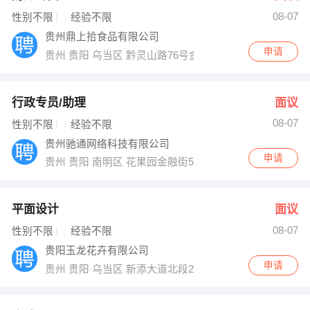
08-07
出纳
保险
性别不限
经验不限
贵州鼎上拾食品有限公司
编辑
法律
申请
贵州 贵阳 乌当区 黔灵山路76号金谷苑
保洁
贸易采购
行政专员/助理
面议
跟单
理财顾问
08-07
性别不限
经验不限
贵州驰通网络科技有限公司
其他职位
申请
贵州 贵阳 南明区 花果园金融街5号27楼
平面设计
面议
08-07
性别不限
经验不限
贵阳玉龙花卉有限公司
申请
贵州 贵阳 乌当区 新添大道北段2号