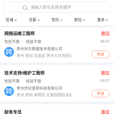
4000-5000元
本科
行政后勤
建筑装潢
确定
区域
月薪
学历
职位
更多
5000-8000元
硕士
销售岗位
教师
网络运维工程师
面议
8000-12000元
博士
文员
护士
08-07
性别不限
经验不限
12000-20000元
财务会计
传单派发
贵州布尔数据技术有限公司
申请
贵州 贵阳 花溪区 贵州大学西校区明正楼6楼615室
其他
超市零售
促销导购
网络IT
保健按摩
技术支持/维护工程师
面议
08-07
性别不限
经验不限
快递员
前台接待
贵州世纪慧邦科技有限公司
申请
贵州 贵阳 南明区 花果园国际金融街1号E7栋1724
收银员
技术员/工程师
水电/机修
部门经理
财务专员
面议