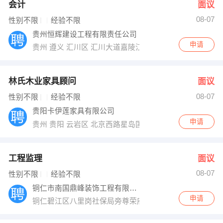
会计
面议
08-07
性别不限
经验不限
贵州恒辉建设工程有限责任公司
申请
贵州 遵义 汇川区 汇川大道嘉陵江路代家坝小区1栋2层
林氏木业家具顾问
面议
08-07
性别不限
经验不限
贵阳卡伊莲家具有限公司
申请
贵州 贵阳 云岩区 北京西路星岛国际广场3号楼林氏木业
工程监理
面议
08-07
性别不限
经验不限
铜仁市南国鼎峰装饰工程有限公司
申请
铜仁碧江区八里岗社保局旁尊荣府邸临街二楼