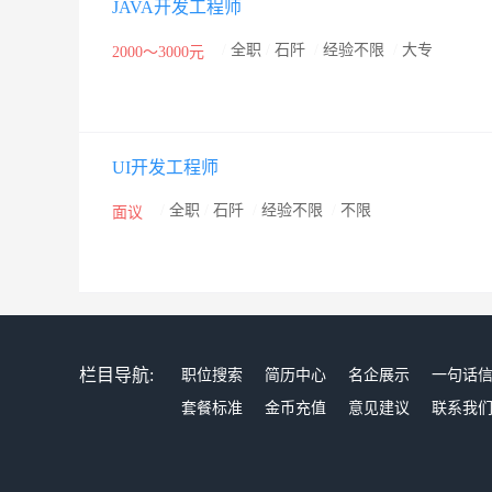
JAVA开发工程师
/
全职
/
石阡
/
经验不限
/
大专
2000～3000元
UI开发工程师
/
全职
/
石阡
/
经验不限
/
不限
面议
栏目导航:
职位搜索
简历中心
名企展示
一句话
套餐标准
金币充值
意见建议
联系我