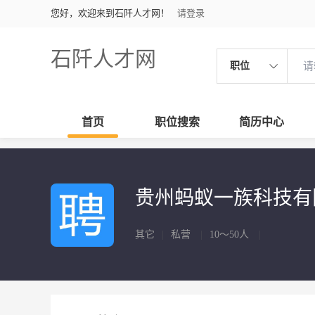
您好，欢迎来到石阡人才网！
请登录
石阡人才网
职位
首页
职位搜索
简历中心
贵州蚂蚁一族科技
其它
|
私营
|
10～50人
|